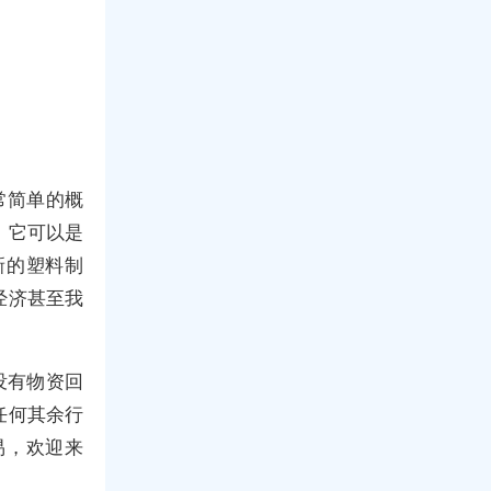
常简单的概
。它可以是
新的塑料制
经济甚至我
。
没有物资回
任何其余行
易，欢迎来