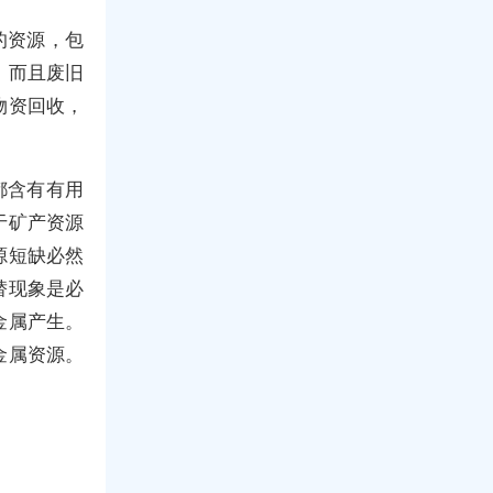
的资源，包
。而且废旧
物资回收，
都含有有用
于矿产资源
源短缺必然
替现象是必
金属产生。
金属资源。