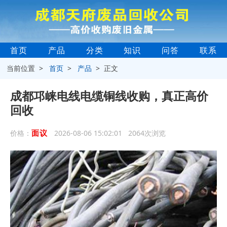
首页
产品
分类
知识
问答
联系
当前位置 >
首页
>
产品
> 正文
成都邛崃电线电缆铜线收购，真正高价
回收
面议
价格：
2026-08-06 15:02:01 2064次浏览