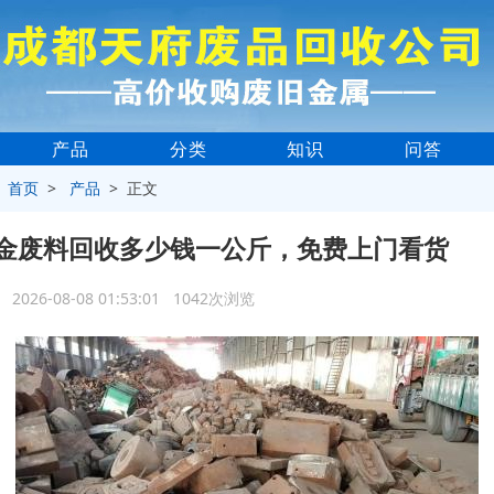
产品
分类
知识
问答
>
首页
>
产品
> 正文
金废料回收多少钱一公斤，免费上门看货
2026-08-08 01:53:01 1042次浏览