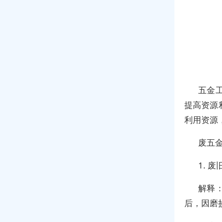
五金
提高资源
利用资源
废五
1. 
解释
后，因磨